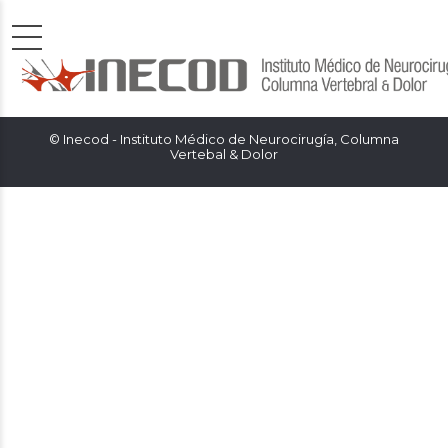
© Inecod - Instituto Médico de Neurocirugía, Columna
Vertebal & Dolor